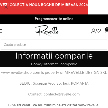
VEZI COLECTIA NOUA ROCHII DE MIREASA 2026
Programeaza-te online
0
Informatii companie
Home
Informatii companie
www.revelle-shop.com is property of MREVELLE DESIGN SRL
SEDIU: Soseaua Arcu 35, Iasi, ROMANIA
Contact: contact@revelle.com
Bine ati venit! Va multumim ca ati vizitat www.revelle-