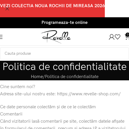
VEZI COLECTIA NOUA ROCHII DE MIREASA 2026
Programeaza-te online
0
Politica de confidentialitate
Home
Politica de confidentialitate
Cine suntem noi?
Adresa site-ului nostru este: https://www.revelle-shop.com/
Ce date personale colectăm și de ce le colectăm
Comentarii
Când vizitatorii lasă comentarii pe site, colectăm datele afișate
în formularul de comentarii, precum și adresa IP a vizitatorului