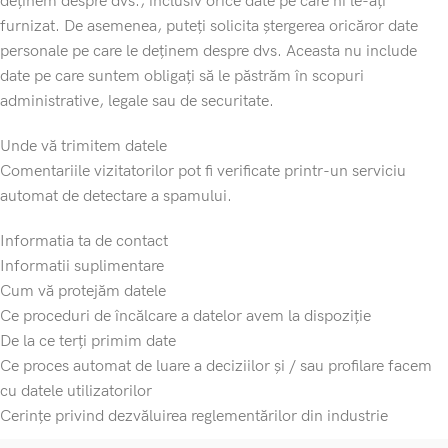
deținem despre dvs., inclusiv orice date pe care ni le-ați
furnizat. De asemenea, puteți solicita ștergerea oricăror date
personale pe care le deținem despre dvs. Aceasta nu include
date pe care suntem obligați să le păstrăm în scopuri
administrative, legale sau de securitate.
Unde vă trimitem datele
Comentariile vizitatorilor pot fi verificate printr-un serviciu
automat de detectare a spamului.
Informatia ta de contact
Informatii suplimentare
Cum vă protejăm datele
Ce proceduri de încălcare a datelor avem la dispoziție
De la ce terți primim date
Ce proces automat de luare a deciziilor și / sau profilare facem
cu datele utilizatorilor
Cerințe privind dezvăluirea reglementărilor din industrie