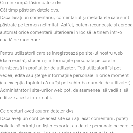
Cu cine împărtășim datele dvs.
Cât timp păstrăm datele dvs.
Dacă lăsați un comentariu, comentariul și metadatele sale sunt
păstrate pe termen nelimitat. Astfel, putem recunoaște și aproba
automat orice comentarii ulterioare în loc să le ținem într-o
coadă de moderare.
Pentru utilizatorii care se înregistrează pe site-ul nostru web
(dacă există), stocăm și informațiile personale pe care le
furnizează în profilul lor de utilizator. Toți utilizatorii își pot
vedea, edita sau șterge informațiile personale în orice moment
(cu excepția faptului că nu își pot schimba numele de utilizator).
Administratorii site-urilor web pot, de asemenea, să vadă și să
editeze aceste informații.
Ce drepturi aveți asupra datelor dvs.
Dacă aveți un cont pe acest site sau ați lăsat comentarii, puteți
solicita să primiți un fișier exportat cu datele personale pe care le