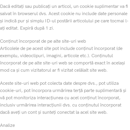
Dacă editați sau publicați un articol, un cookie suplimentar va fi
salvat în browserul dvs. Acest cookie nu include date personale
și indică pur și simplu ID-ul postării articolului pe care tocmai l-
ați editat. Expiră după 1 zi.
Conținut încorporat de pe alte site-uri web
Articolele de pe acest site pot include conținut încorporat (de
exemplu, videoclipuri, imagini, articole etc.). Conținutul
încorporat de pe alte site-uri web se comportă exact în același
mod ca și cum vizitatorul ar fi vizitat celălalt site web.
Aceste site-uri web pot colecta date despre dvs., pot utiliza
cookie-uri, pot încorpora urmărirea terță parte suplimentară și
vă pot monitoriza interacțiunea cu acel conținut încorporat,
inclusiv urmărirea interacțiunii dvs. cu conținutul încorporat
dacă aveți un cont și sunteți conectat la acel site web.
Analize