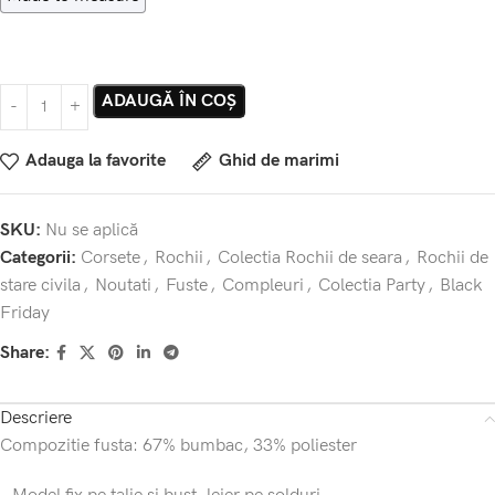
ADAUGĂ ÎN COȘ
Adauga la favorite
Ghid de marimi
SKU:
Nu se aplică
Categorii:
Corsete
,
Rochii
,
Colectia Rochii de seara
,
Rochii de
stare civila
,
Noutati
,
Fuste
,
Compleuri
,
Colectia Party
,
Black
Friday
Share:
Descriere
Compozitie fusta: 67% bumbac, 33% poliester