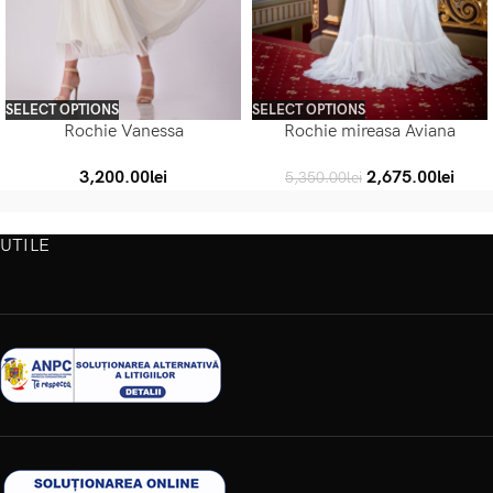
SELECT OPTIONS
SELECT OPTIONS
Rochie Vanessa
Rochie mireasa Aviana
3,200.00
lei
2,675.00
lei
5,350.00
lei
UTILE