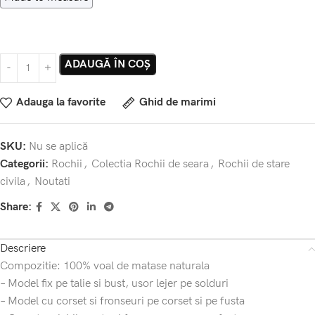
ADAUGĂ ÎN COȘ
Adauga la favorite
Ghid de marimi
SKU:
Nu se aplică
Categorii:
Rochii
,
Colectia Rochii de seara
,
Rochii de stare
civila
,
Noutati
Share:
Descriere
Compozitie: 100% voal de matase naturala
– Model fix pe talie si bust, usor lejer pe solduri
– Model cu corset si fronseuri pe corset si pe fusta