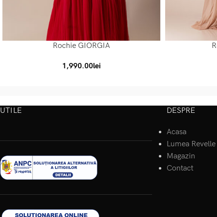
Rochie GIORGIA
R
SELECT OPTIONS
SELECT OPTIONS
1,990.00
lei
UTILE
DESPRE
Acasa
Lumea Revelle
Magazin
Contact