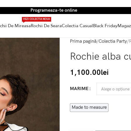
Programeaza-te online
VEZI COLECTIA NOUA
chii De Mireasa
Rochii De Seara
Colectia Casual
Black Friday
Magaz
Prima pagină
Colectia Party
Rochie alba c
1,100.00
lei
MARIME
Made to measure