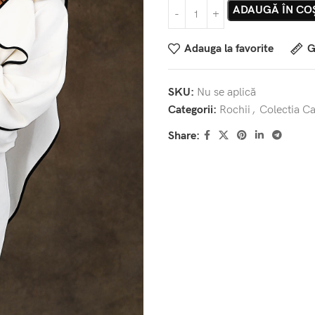
ADAUGĂ ÎN CO
Adauga la favorite
G
SKU:
Nu se aplică
Categorii:
Rochii
,
Colectia C
Share: