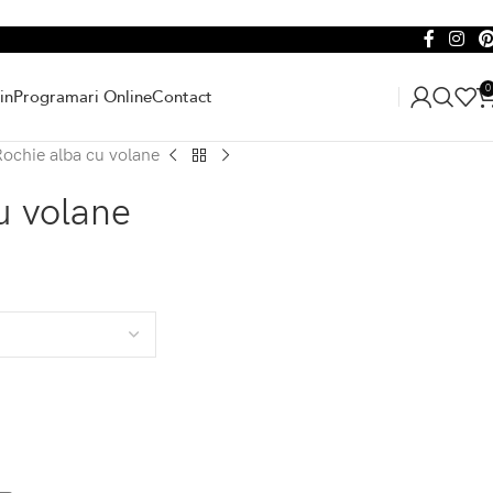
0
in
Programari Online
Contact
Rochie alba cu volane
u volane