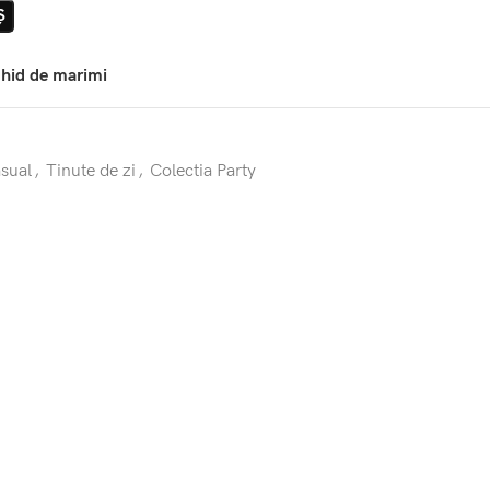
Ș
hid de marimi
asual
,
Tinute de zi
,
Colectia Party