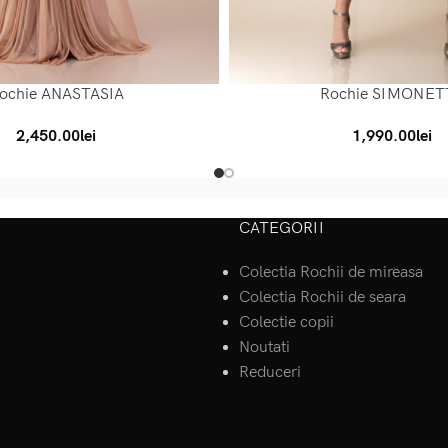
ochie ANASTASIA
Rochie SIMONET
SELECT OPTIONS
2,450.00
lei
1,990.00
lei
CATEGORII
Colectia Rochii de mireasa
Colectia Rochii de seara
Colectie copii
Noutati
Reduceri