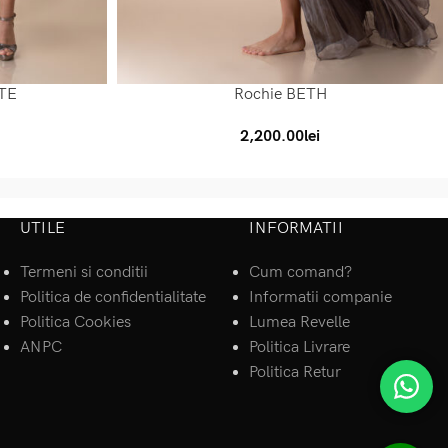
TE
Rochie BETH
SELECT OPTIONS
2,200.00
lei
UTILE
INFORMATII
Termeni si conditii
Cum comand?
Politica de confidentialitate
Informatii companie
Politica Cookies
Lumea Revelle
ANPC
Politica Livrare
Politica Retur