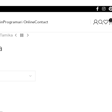
0
in
Programari Online
Contact
 Tamika
a