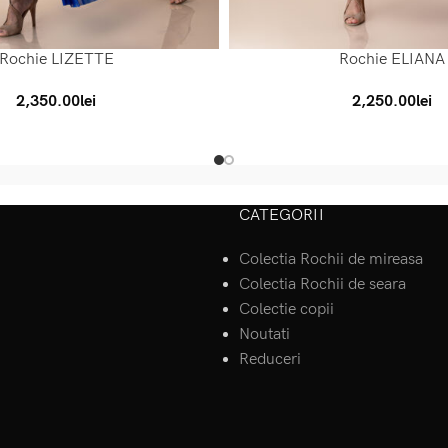
Rochie LIZETTE
Rochie ELIANA
SELECT OPTIONS
2,350.00
lei
2,250.00
lei
CATEGORII
Colectia Rochii de mireasa
Colectia Rochii de seara
Colectie copii
Noutati
Reduceri