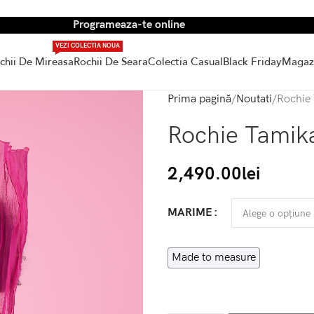
Programeaza-te online
VEZI COLECTIA NOUA
chii De Mireasa
Rochii De Seara
Colectia Casual
Black Friday
Magaz
Prima pagină
Noutati
Rochie
Rochie Tamik
2,490.00
lei
MARIME
Made to measure