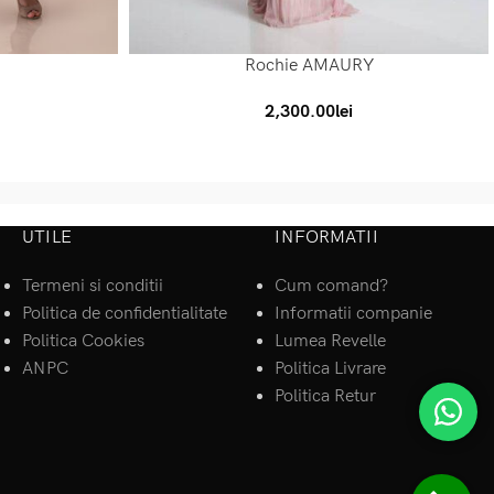
Rochie AMAURY
SELECT OPTIONS
2,300.00
lei
UTILE
INFORMATII
Termeni si conditii
Cum comand?
Politica de confidentialitate
Informatii companie
Politica Cookies
Lumea Revelle
ANPC
Politica Livrare
Politica Retur