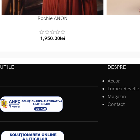
Rochie ANON
SELECT OPTIONS
SELECT OPTIONS
1,950.00
lei
UTILE
DESPRE
Acasa
Lumea Revelle
Magazin
Contact