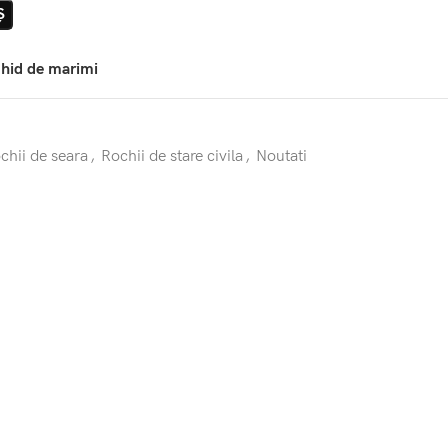
Ș
hid de marimi
chii de seara
,
Rochii de stare civila
,
Noutati