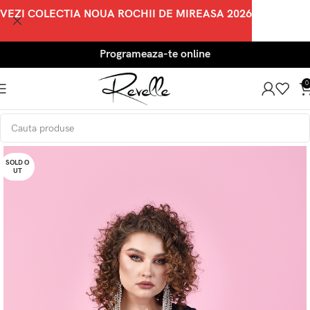
VEZI COLECTIA NOUA ROCHII DE MIREASA 2026
Programeaza-te online
0
SOLD O
UT