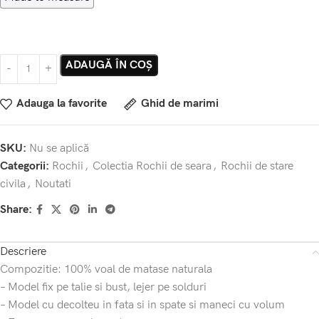
ADAUGĂ ÎN COȘ
Adauga la favorite
Ghid de marimi
SKU:
Nu se aplică
Categorii:
Rochii
,
Colectia Rochii de seara
,
Rochii de stare
civila
,
Noutati
Share:
Descriere
Compozitie: 100% voal de matase naturala
– Model fix pe talie si bust, lejer pe solduri
– Model cu decolteu in fata si in spate si maneci cu volum