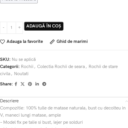
ADAUGĂ ÎN COȘ
Adauga la favorite
Ghid de marimi
SKU:
Nu se aplică
Categorii:
Rochii
,
Colectia Rochii de seara
,
Rochii de stare
civila
,
Noutati
Share:
Descriere
Compozitie: 100% tulle de matase naturala, bust cu decolteu in
V, maneci lungi matase, ample
– Model fix pe talie si bust, lejer pe solduri